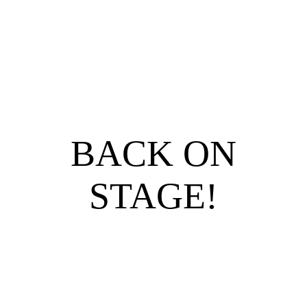
Startseite
Film / Theater /Lesungen
BACK ON
Greulmüllersche HörspielManufaktur
STAGE!
Link zu Filmmakers
Showreel